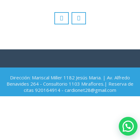
Dirección: Mariscal Miller 1182 Jesús Maria. | Av. Alfredo
Benavides 264 - Consultorio 1103 Miraflores.| Reserva de
citas 920164914 - cardionet28@gmail.com